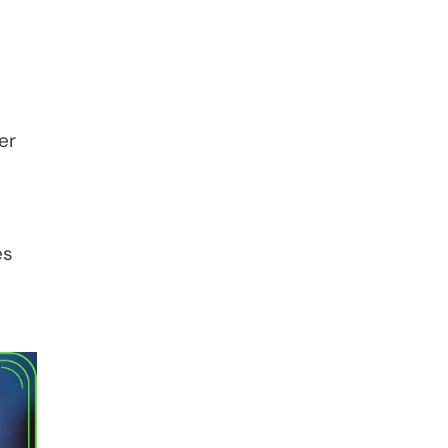
er
es