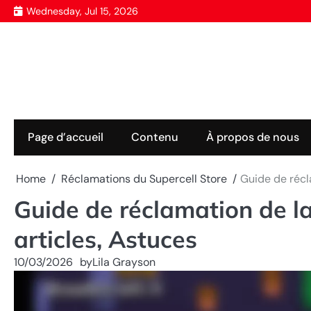
Skip
Wednesday, Jul 15, 2026
to
content
Page d’accueil
Contenu
À propos de nous
Home
Réclamations du Supercell Store
Guide de récla
Guide de réclamation de la
articles, Astuces
10/03/2026
by
Lila Grayson