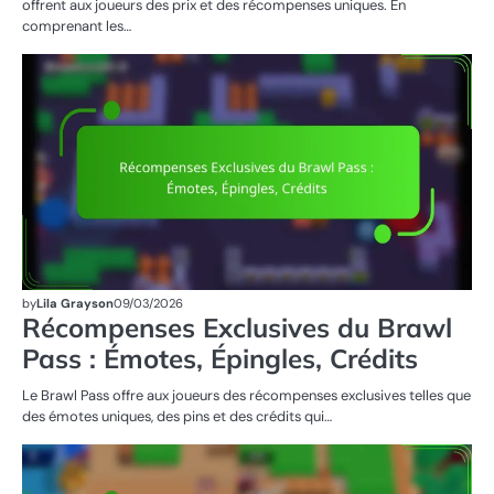
offrent aux joueurs des prix et des récompenses uniques. En
comprenant les…
R
DU
PA
by
Lila Grayson
09/03/2026
Récompenses Exclusives du Brawl
Pass : Émotes, Épingles, Crédits
Le Brawl Pass offre aux joueurs des récompenses exclusives telles que
des émotes uniques, des pins et des crédits qui…
RÉ
DU
ST