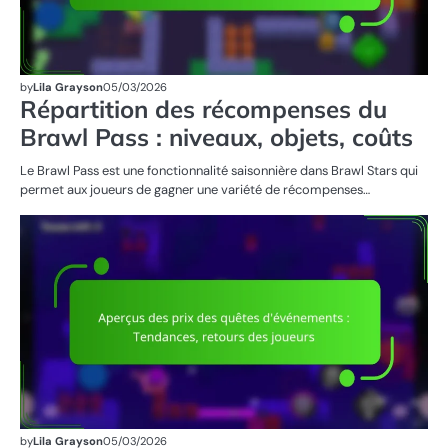
by
Lila Grayson
05/03/2026
Répartition des récompenses du
Brawl Pass : niveaux, objets, coûts
Le Brawl Pass est une fonctionnalité saisonnière dans Brawl Stars qui
permet aux joueurs de gagner une variété de récompenses…
R
DE
ÉV
by
Lila Grayson
05/03/2026