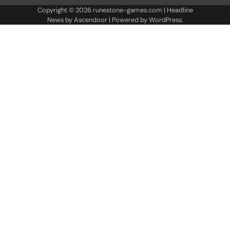
Copyright © 2026
runestone-games.com
| Headline
News by
Ascendoor
| Powered by
WordPress
.