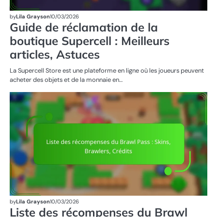
by
Lila Grayson
10/03/2026
Guide de réclamation de la
boutique Supercell : Meilleurs
articles, Astuces
La Supercell Store est une plateforme en ligne où les joueurs peuvent
acheter des objets et de la monnaie en…
R
DU
PA
by
Lila Grayson
10/03/2026
Liste des récompenses du Brawl