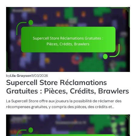
RÉ
DU
ST
by
Lila Grayson
11/03/2026
Supercell Store Réclamations
Gratuites : Pièces, Crédits, Brawlers
La Supercell Store offre aux joueurs la possibilité de réclamer des
récompenses gratuites, y compris des pièces, des crédits et…
RÉ
DU
ST