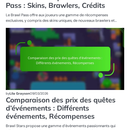
Pass : Skins, Brawlers, Crédits
Le Brawl Pass offre aux joueurs une gamme de récompenses
exclusives, y compris des skins uniques, de nouveaux brawlers et…
R
DE
ÉV
by
Lila Grayson
09/03/2026
Comparaison des prix des quêtes
d’événements : Différents
événements, Récompenses
Brawl Stars propose une gamme d’événements passionnants qui