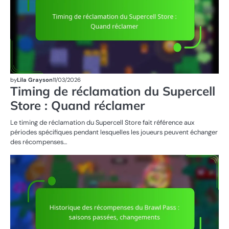
by
Lila Grayson
11/03/2026
Timing de réclamation du Supercell
Store : Quand réclamer
Le timing de réclamation du Supercell Store fait référence aux
périodes spécifiques pendant lesquelles les joueurs peuvent échanger
des récompenses…
R
DE
ÉV