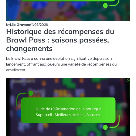
by
Lila Grayson
11/03/2026
Historique des récompenses du
Brawl Pass : saisons passées,
changements
Le Brawl Pass a connu une évolution significative depuis son
lancement, offrant aux joueurs une variété de récompenses qui
améliorent…
RÉ
DU
ST