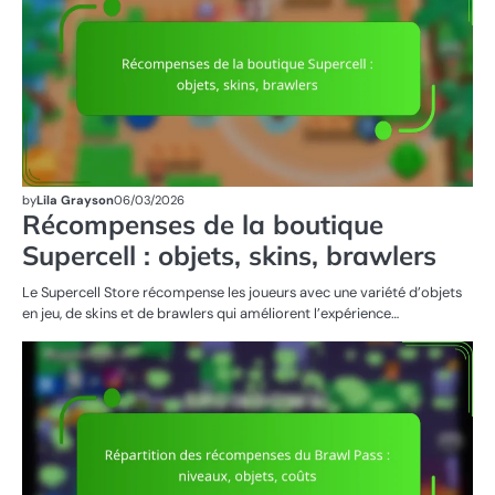
by
Lila Grayson
06/03/2026
Récompenses de la boutique
Supercell : objets, skins, brawlers
Le Supercell Store récompense les joueurs avec une variété d’objets
en jeu, de skins et de brawlers qui améliorent l’expérience…
R
DU
PA